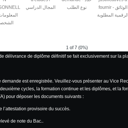
SONNELL
المجال الدراسي
نوع الطلب
fournir - الوثائق
لرقمية المطلوبة
الشخصي
1 of 7
(
0%
)
 délivrance de diplôme définitif se fait exclusivement sur la 
e
e demande est enregistrée. Veuillez-vous présenter au Vice Rect
 deuxième cycles, la formation continue et les diplômes, et la f
 ITA) pour déposer les documents suivants :
e
de l’attestation provisoire du succès.
elevé de note du Bac..