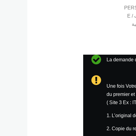
PER
E / المعلومات
ة
La demande de
Status
messag
Une fois Votr
Warning
du premier et
( Site 3 Ex :
messag
1. L’original 
2. Copie du r