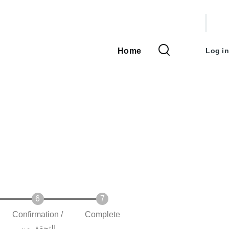
User
accou
Home
Log in
Main
menu
navigation
Confirmation /
Complete
التحقق من