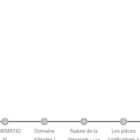
mb
ORMATIO
Domaine
Nature de la
Les pièces
N
d'études /
demande - حدد
justificatives a